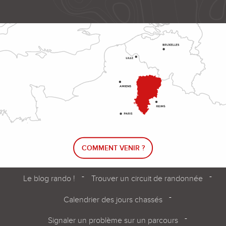
COMMENT VENIR ?
Le blog rando !
Trouver un circuit de randonnée
Calendrier des jours chassés
Signaler un problème sur un parcours