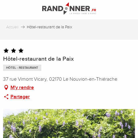
Aller
au
contenu
principal
Accueil
Hôtel-restaurant de la Paix
Hôtel-restaurant de la Paix
HÔTEL - RESTAURANT
37 rue Vimont Vicary, 02170 Le Nouvion-en-Thiérache
M'y rendre
Partager