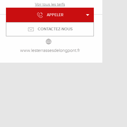
Voir tous les tarifs
APPELER
CONTACTEZ-NOUS
www.lesterrassesdelongpont.fr