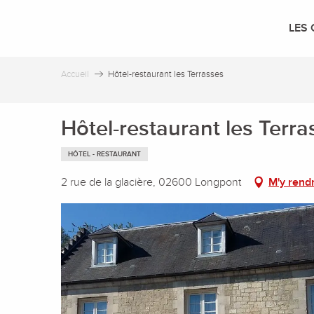
Aller
au
LES 
contenu
principal
Accueil
Hôtel-restaurant les Terrasses
Hôtel-restaurant les Terra
HÔTEL - RESTAURANT
2 rue de la glacière, 02600 Longpont
M'y rend