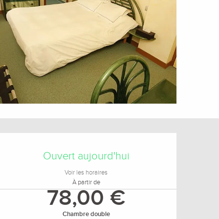
Ouverture et coordonnée
Ouvert aujourd'hui
Voir les horaires
À partir de
78,00 €
Chambre double