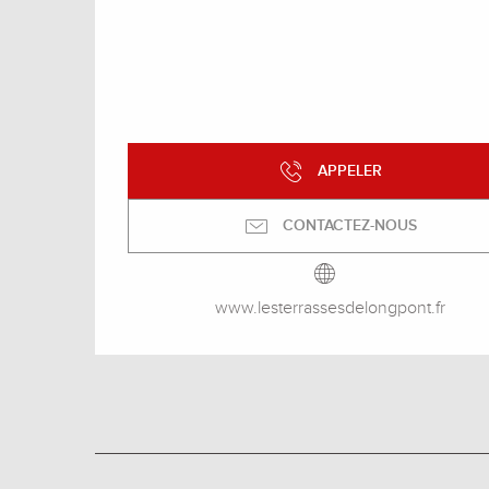
APPELER
CONTACTEZ-NOUS
www.lesterrassesdelongpont.fr