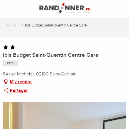
Aller
au
contenu
principal
Accueil
ibis Budget Saint-Quentin Centre Gare
ibis Budget Saint-Quentin Centre Gare
HÔTEL
84 rue Michelet, 02100 Saint-Quentin
M'y rendre
Partager