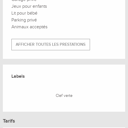
Jeux pour enfants
Lit pour bébé
Parking privé
Animaux acceptés
AFFICHER TOUTES LES PRESTATIONS
Offres de prestations
Labels
Labels
Clef verte
Tarifs