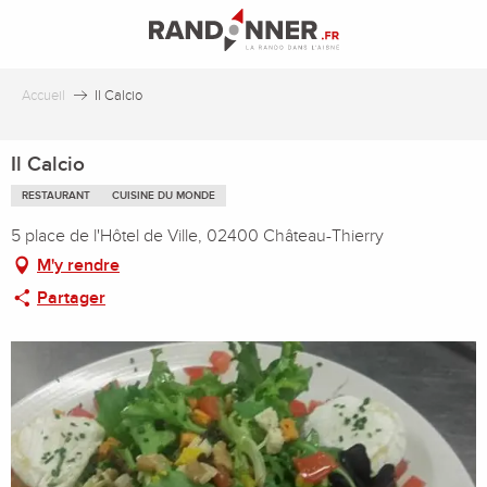
Aller
au
contenu
principal
Accueil
Il Calcio
Il Calcio
RESTAURANT
CUISINE DU MONDE
5 place de l'Hôtel de Ville, 02400 Château-Thierry
M'y rendre
Partager