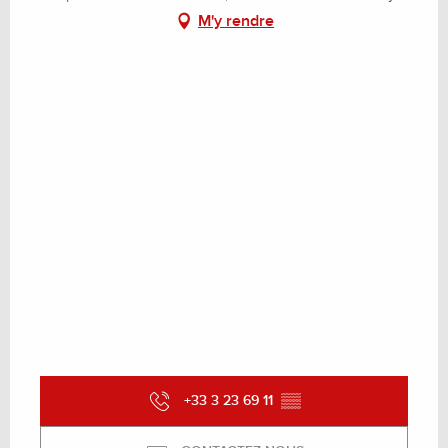
M'y rendre
+33 3 23 69 11
▒▒