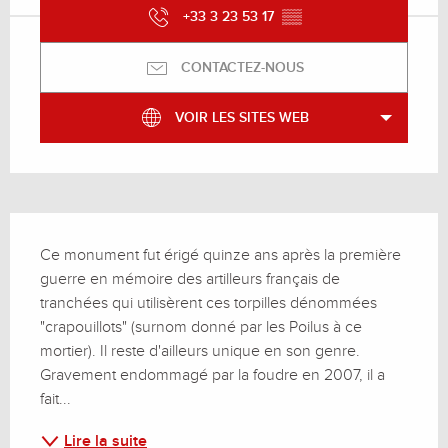
+33 3 23 53 17
▒▒
CONTACTEZ-NOUS
VOIR LES SITES WEB
Description
Ce monument fut érigé quinze ans après la première 
guerre en mémoire des artilleurs français de 
tranchées qui utilisèrent ces torpilles dénommées 
"crapouillots" (surnom donné par les Poilus à ce 
mortier). Il reste d'ailleurs unique en son genre. 
Gravement endommagé par la foudre en 2007, il a 
fait...
Lire la suite