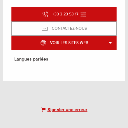
+33 3 23 53 17
▒▒
CONTACTEZ-NOUS
VOIR LES SITES WEB
Langues parlées
Langues parlées
Signaler une erreur