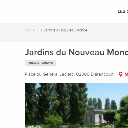
Aller
au
LES 
contenu
principal
Accueil
Jardins du Nouveau Monde
Jardins du Nouveau Mon
PARCS ET JARDINS
Place du Général Leclerc, 02300 Blérancourt
M