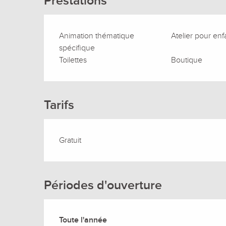
Prestations
Animation thématique
Atelier pour enf
spécifique
Toilettes
Boutique
Tarifs
Gratuit
Périodes d'ouverture
Toute l'année
Toute l'année