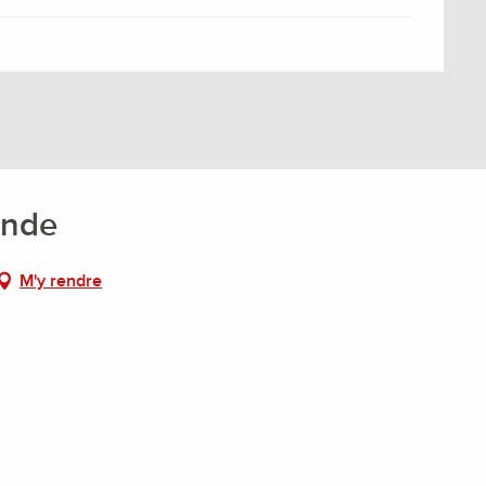
onde
M'y rendre