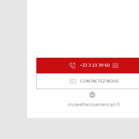
+33 3 23 39 60
▒▒
CONTACTEZ-NOUS
museefrancoamericain.fr