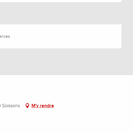
ances
0 Soissons
M'y rendre