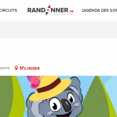
CIRCUITS
L'AGENDA DES SO
issons
M'y rendre