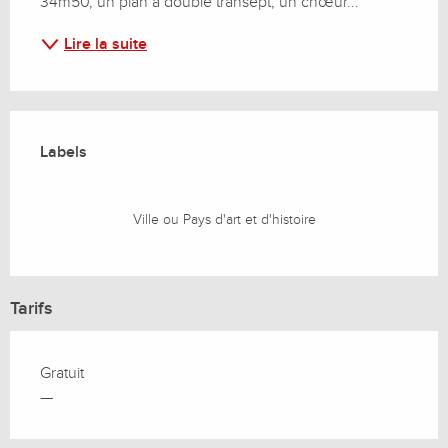
34m50, un plan à double transept, un chœur...
Lire la suite
Offres de prestations
Labels
Labels
Ville ou Pays d'art et d'histoire
Tarifs
Gratuit
—