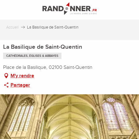
Aller
au
contenu
principal
Accueil
La Basilique de Saint-Quentin
La Basilique de Saint-Quentin
CATHÉDRALES, ÉGLISES & ABBAYES
Place de la Basilique, 02100 Saint-Quentin
M'y rendre
Partager