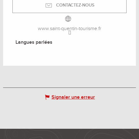
CONTACTEZ-NOUS
www.saint-quentin-tourisme.fr
Langues parlées
Langues parlées
Signaler une erreur