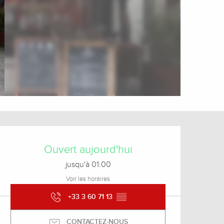
Ouverture et coordonnée
Ouvert aujourd'hui
jusqu'à 01:00
Voir les horaires
+33 3 60 71 13
▒▒
CONTACTEZ-NOUS