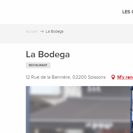
Aller
au
LES 
contenu
principal
Accueil
La Bodega
La Bodega
RESTAURANT
12 Rue de la Bannière, 02200 Soissons
M'y re