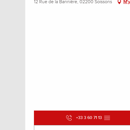
12 Rue de la Bannière, 02200 Soissons
M'y
+33 3 60 71 13
▒▒