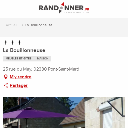
Aller
au
contenu
principal
Accueil
La Bouillonneuse
La Bouillonneuse
MEUBLÉS ET GÎTES
MAISON
25 rue du May, 02380 Pont-Saint-Mard
M'y rendre
Partager