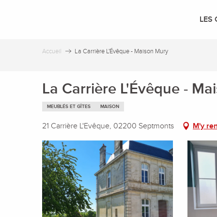
Aller
au
LES 
contenu
principal
Accueil
La Carrière L'Évêque - Maison Mury
La Carrière L'Évêque - Ma
MEUBLÉS ET GÎTES
MAISON
21 Carrière L'Evêque, 02200 Septmonts
M'y re