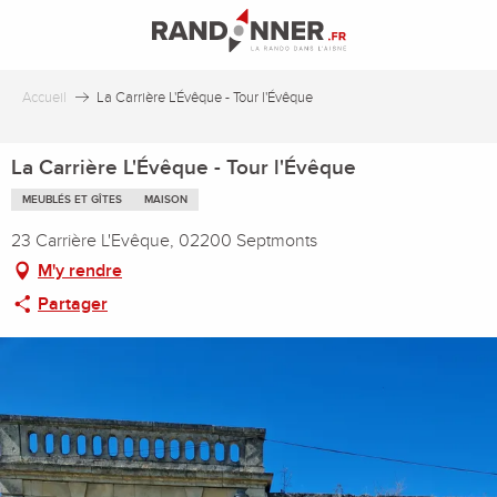
Aller
au
contenu
principal
Accueil
La Carrière L'Évêque - Tour l'Évêque
La Carrière L'Évêque - Tour l'Évêque
MEUBLÉS ET GÎTES
MAISON
23 Carrière L'Evêque, 02200 Septmonts
M'y rendre
Partager