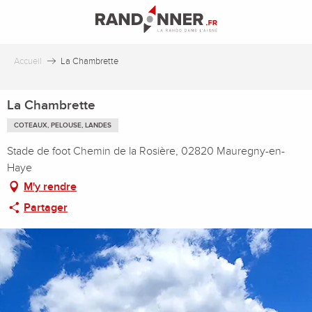
Aller
au
contenu
principal
Accueil
La Chambrette
La Chambrette
COTEAUX, PELOUSE, LANDES
Stade de foot Chemin de la Rosière, 02820 Mauregny-en-
Haye
M'y rendre
Partager