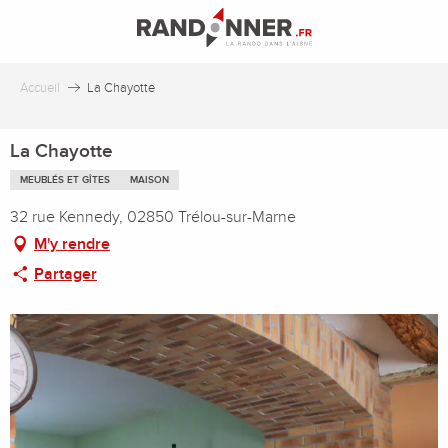
Aller
au
contenu
principal
Accueil
La Chayotte
La Chayotte
MEUBLÉS ET GÎTES
MAISON
32 rue Kennedy, 02850 Trélou-sur-Marne
M'y rendre
Partager