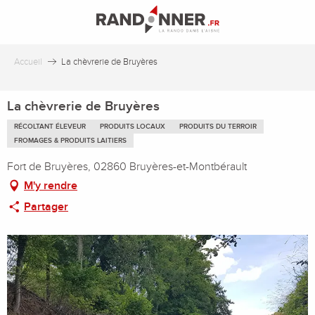
Aller
au
contenu
principal
Accueil
La chèvrerie de Bruyères
La chèvrerie de Bruyères
RÉCOLTANT ÉLEVEUR
PRODUITS LOCAUX
PRODUITS DU TERROIR
FROMAGES & PRODUITS LAITIERS
Fort de Bruyères, 02860 Bruyères-et-Montbérault
M'y rendre
Partager