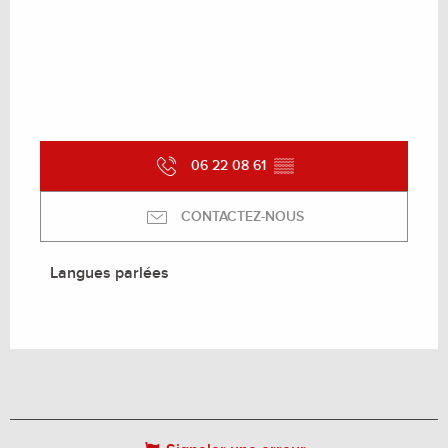
06 22 08 61
▒▒
CONTACTEZ-NOUS
Langues parlées
Langues parlées