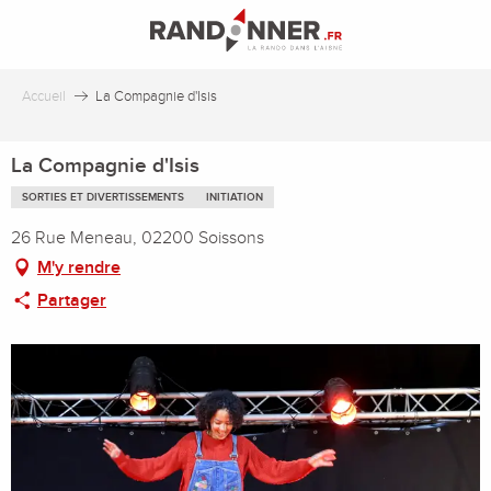
Aller
au
contenu
principal
Accueil
La Compagnie d'Isis
La Compagnie d'Isis
SORTIES ET DIVERTISSEMENTS
INITIATION
26 Rue Meneau, 02200 Soissons
M'y rendre
Partager