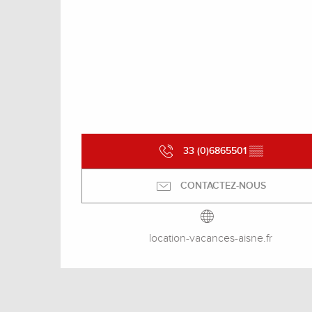
33 (0)6865501
▒▒
CONTACTEZ-NOUS
location-vacances-aisne.fr