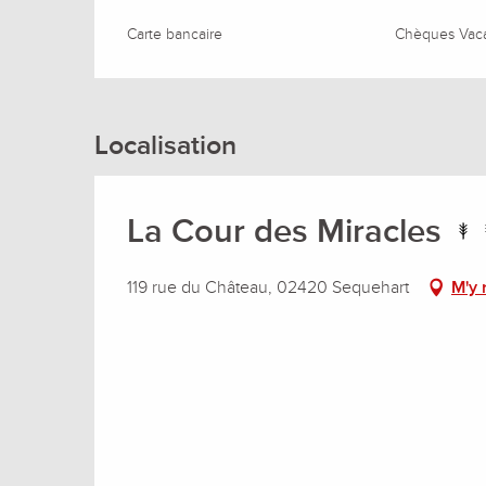
Carte bancaire
Chèques Vac
Du
5 septembre 2026
au
18 septembre 202
Du
19 septembre 2026
au
16 octobre 2026
Localisation
Du
17 octobre 2026
au
13 novembre 2026
La Cour des Miracles
Du
14 novembre 2026
au
18 décembre 202
119 rue du Château, 02420 Sequehart
M'y 
Du
19 décembre 2026
au
1 janvier 2027
Du
2 janvier 2027
au
8 janvier 2027