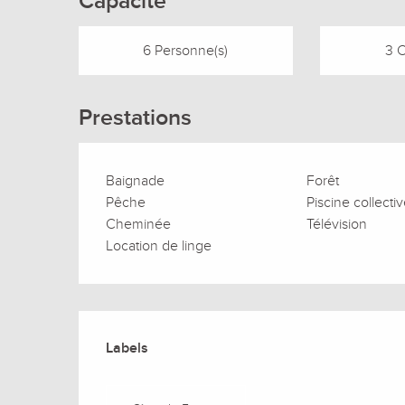
Capacité
6 Personne(s)
3 
Prestations
Baignade
Forêt
Pêche
Piscine collecti
Cheminée
Télévision
Location de linge
Offres de prestation
Labels
Labels