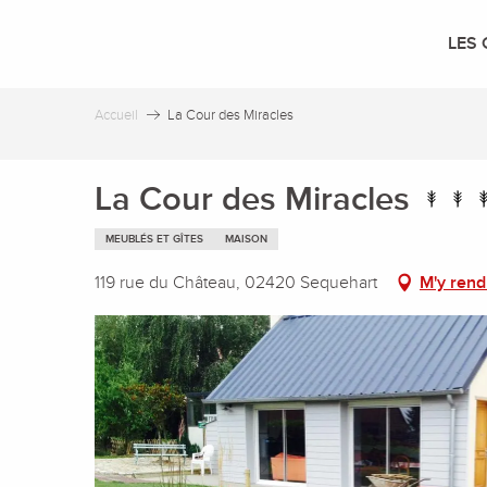
Aller
au
LES 
contenu
principal
Accueil
La Cour des Miracles
La Cour des Miracles
MEUBLÉS ET GÎTES
MAISON
119 rue du Château, 02420 Sequehart
M'y rend