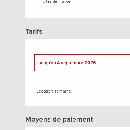
Gîtes de France
Tarifs
Jusqu'au
4 septembre 2026
Du
3 janvier 2026
au
3 avril 2026
Location semaine
Du
4 avril 2026
au
24 avril 2026
Du
25 avril 2026
au
15 mai 2026
Moyens de paiement
Du
16 mai 2026
au
3 juillet 2026