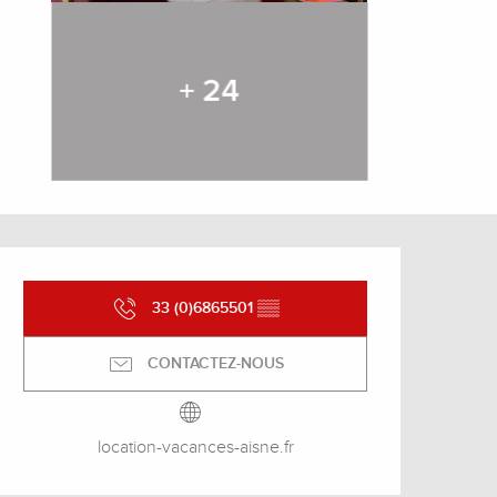
+ 24
Ouverture et coordonnée
33 (0)6865501
▒▒
CONTACTEZ-NOUS
location-vacances-aisne.fr