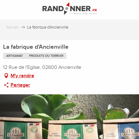
Aller
au
contenu
principal
Accueil
La fabrique d'Ancienville
La fabrique d'Ancienville
ARTISANAT
PRODUITS DU TERROIR
12 Rue de l'Eglise, 02600 Ancienville
M'y rendre
Partager