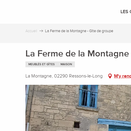
Aller
au
LES 
contenu
principal
Accueil
La Ferme de la Montagne - Gîte de groupe
La Ferme de la Montagne 
MEUBLÉS ET GÎTES
MAISON
La Montagne, 02290 Ressons-le-Long
M'y ren