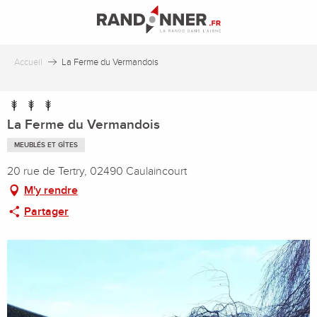
Aller
au
contenu
principal
Accueil
La Ferme du Vermandois
La Ferme du Vermandois
MEUBLÉS ET GÎTES
20 rue de Tertry, 02490 Caulaincourt
M'y rendre
Partager