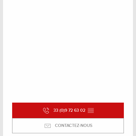
Du
2 janvier 2027
au
8 janvier 2027
33 (0)9 72 63 02
▒▒
CONTACTEZ-NOUS