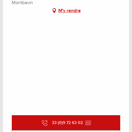
Montbavin
M'y rendre
33 (0)9 72 63 02
▒▒