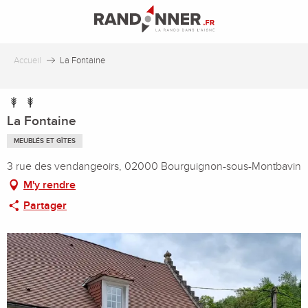
Aller
au
contenu
principal
Accueil
La Fontaine
La Fontaine
MEUBLÉS ET GÎTES
3 rue des vendangeoirs, 02000 Bourguignon-sous-Montbavin
M'y rendre
Partager