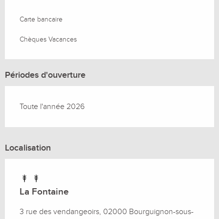
Carte bancaire
Du
17 octobre 2026
au
13 novembre 2026
Chèques Vacances
Du
14 novembre 2026
au
18 décembre
2026
Périodes d'ouverture
Du
19 décembre 2026
au
1 janvier 2027
Toute l'année 2026
Du
2 janvier 2027
au
8 janvier 2027
Localisation
La Fontaine
3 rue des vendangeoirs, 02000 Bourguignon-sous-