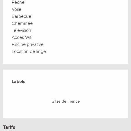
Pêche
Voile
Barbecue
Cheminée
Télévision
Accès Wifi
Piscine privative
Location de linge
Offres de prestations
Labels
Labels
Gîtes de France
Tarifs