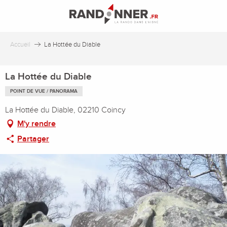
Aller
au
contenu
principal
Accueil
La Hottée du Diable
La Hottée du Diable
POINT DE VUE / PANORAMA
La Hottée du Diable, 02210 Coincy
M'y rendre
Partager