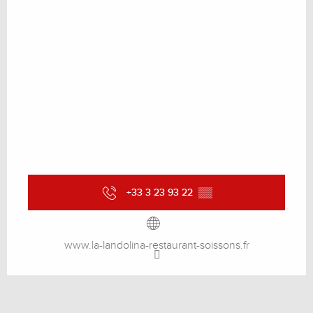
+33 3 23 93 22
▒▒
www.la-landolina-restaurant-soissons.fr