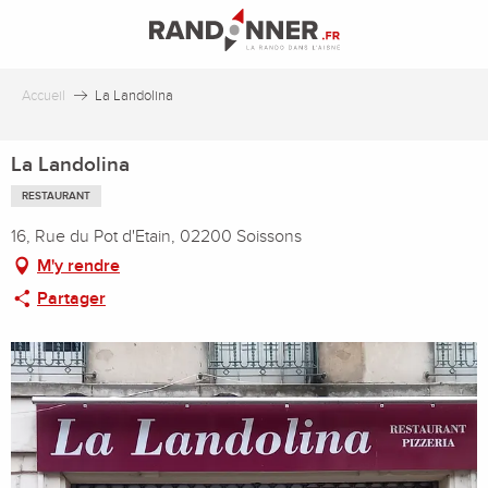
Aller
au
contenu
principal
Accueil
La Landolina
La Landolina
RESTAURANT
16, Rue du Pot d'Etain, 02200 Soissons
M'y rendre
Partager