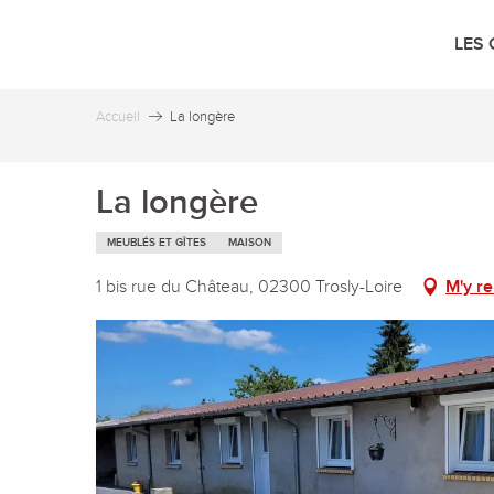
Aller
au
LES 
contenu
principal
Accueil
La longère
La longère
MEUBLÉS ET GÎTES
MAISON
1 bis rue du Château, 02300 Trosly-Loire
M'y r