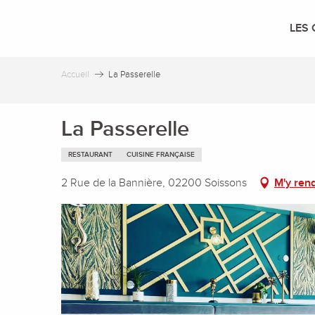
Aller
au
LES 
contenu
principal
Accueil
La Passerelle
La Passerelle
RESTAURANT
CUISINE FRANÇAISE
2 Rue de la Bannière, 02200 Soissons
M'y ren