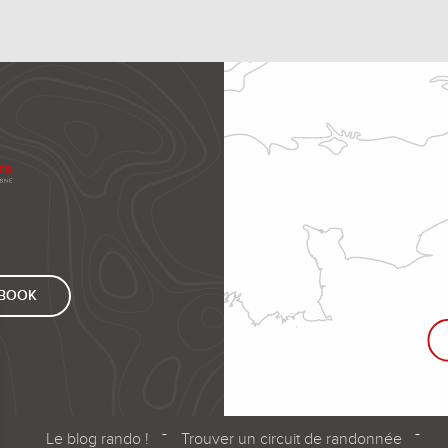
EBOOK
Le blog rando !
Trouver un circuit de randonnée