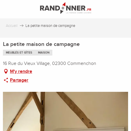
Aller
au
contenu
principal
Accueil
La petite maison de campagne
La petite maison de campagne
MEUBLÉS ET GÎTES
MAISON
16 Rue du Vieux Village, 02300 Commenchon
M'y rendre
Partager