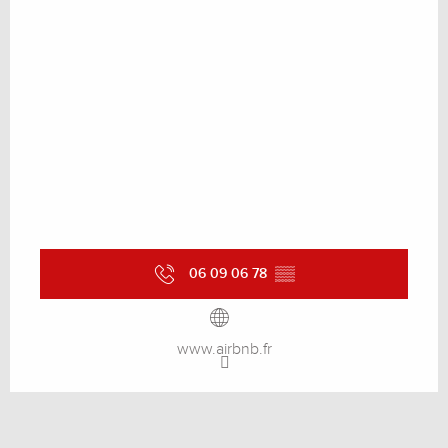
06 09 06 78
▒▒
www.airbnb.fr