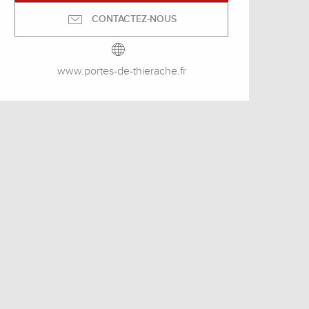
CONTACTEZ-NOUS
www.portes-de-thierache.fr