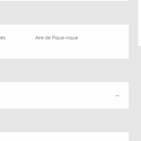
tés
Aire de Pique-nique
—