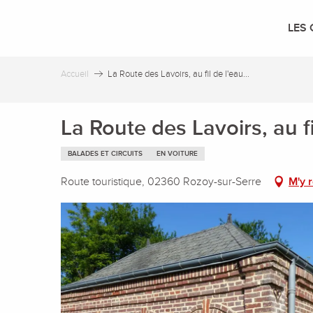
Aller
au
LES 
contenu
principal
Accueil
La Route des Lavoirs, au fil de l'eau...
La Route des Lavoirs, au fil
BALADES ET CIRCUITS
EN VOITURE
Route touristique, 02360 Rozoy-sur-Serre
M'y 