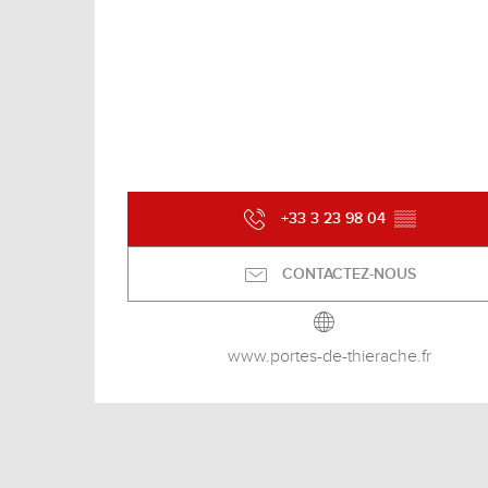
+33 3 23 98 04
▒▒
CONTACTEZ-NOUS
www.portes-de-thierache.fr