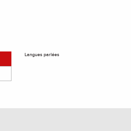
Langues parlées
Langues parlées