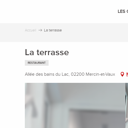
Aller
au
LES 
contenu
principal
Accueil
La terrasse
La terrasse
RESTAURANT
Allée des bains du Lac, 02200 Mercin-et-Vaux