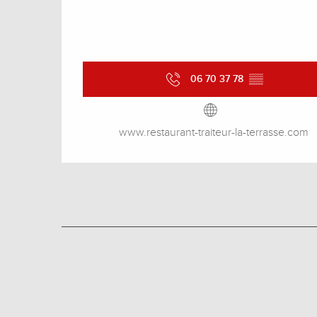
06 70 37 78
▒▒
www.restaurant-traiteur-la-terrasse.com