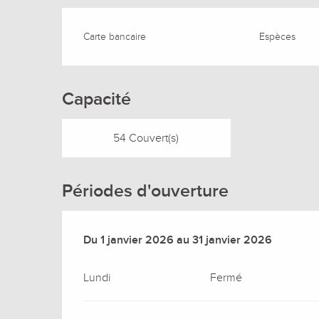
Carte bancaire
Espèces
Capacité
54 Couvert(s)
Périodes d'ouverture
Du
Du
1 janvier 2026
1 janvier 2026
au
au
31 janvier 2026
31 janvier 2026
Lundi
Fermé