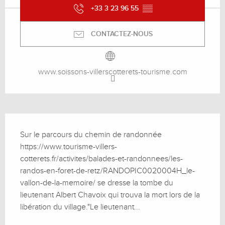
+33 3 23 96 55
▒▒
CONTACTEZ-NOUS
www.soissons-villerscotterets-tourisme.com
Description
Sur le parcours du chemin de randonnée 
https://www.tourisme-villers-
cotterets.fr/activites/balades-et-randonnees/les-
randos-en-foret-de-retz/RANDOPIC0020004H_le-
vallon-de-la-memoire/ se dresse la tombe du 
lieutenant Albert Chavoix qui trouva la mort lors de la 
libération du village."Le lieutenant...