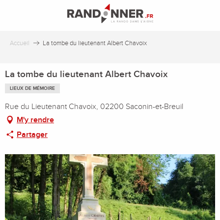
Aller
au
contenu
principal
Accueil
La tombe du lieutenant Albert Chavoix
La tombe du lieutenant Albert Chavoix
LIEUX DE MÉMOIRE
Rue du Lieutenant Chavoix, 02200 Saconin-et-Breuil
M'y rendre
Partager