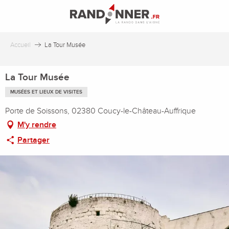
Aller
au
contenu
principal
Accueil
La Tour Musée
La Tour Musée
MUSÉES ET LIEUX DE VISITES
Porte de Soissons, 02380 Coucy-le-Château-Auffrique
M'y rendre
Partager