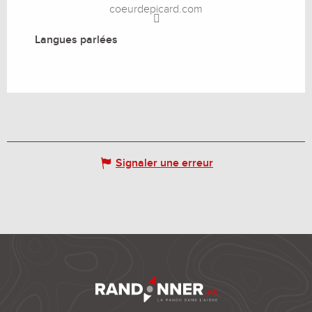
coeurdepicard.com
Langues parlées
Langues parlées
Signaler une erreur