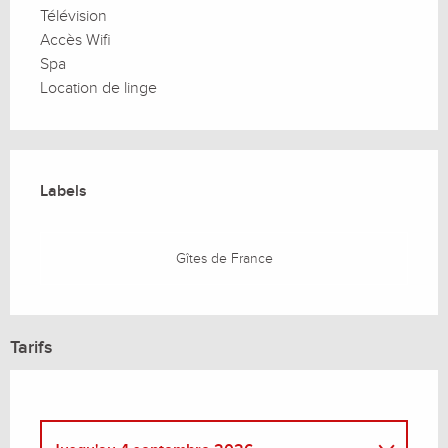
Télévision
Accès Wifi
Spa
Location de linge
Offres de prestations
Labels
Labels
Gîtes de France
Tarifs