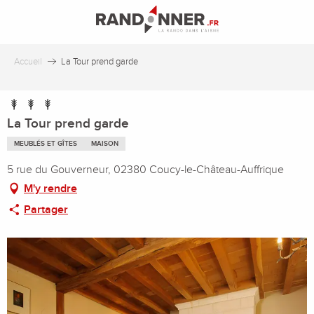
Aller
au
contenu
principal
Accueil
La Tour prend garde
La Tour prend garde
MEUBLÉS ET GÎTES
MAISON
5 rue du Gouverneur, 02380 Coucy-le-Château-Auffrique
M'y rendre
Partager