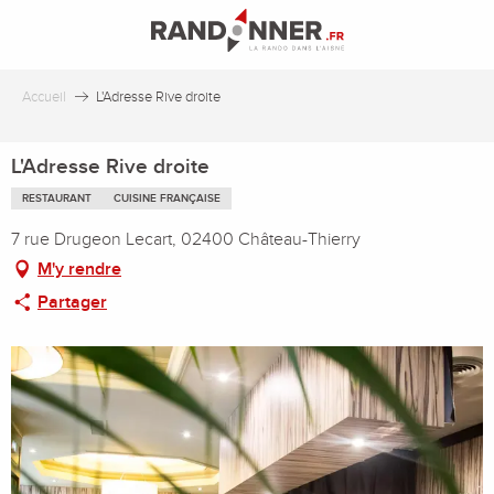
Aller
au
contenu
principal
Accueil
L'Adresse Rive droite
L'Adresse Rive droite
RESTAURANT
CUISINE FRANÇAISE
7 rue Drugeon Lecart, 02400 Château-Thierry
M'y rendre
Partager