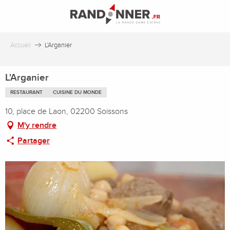
Aller
au
contenu
principal
Accueil
L'Arganier
L'Arganier
RESTAURANT
CUISINE DU MONDE
10, place de Laon, 02200 Soissons
M'y rendre
Partager