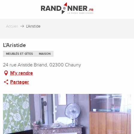
Aller
au
contenu
principal
Accueil
L'Aristide
L'Aristide
MEUBLÉS ET GÎTES
MAISON
24 rue Aristide Briand, 02300 Chauny
M'y rendre
Partager