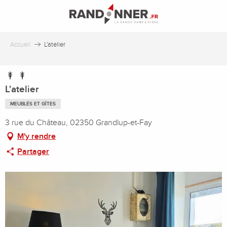
Aller
au
contenu
principal
Accueil
L'atelier
L'atelier
MEUBLÉS ET GÎTES
3 rue du Château, 02350 Grandlup-et-Fay
M'y rendre
Partager