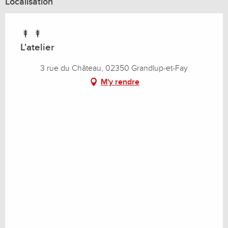
Localisation
Du
19 décembre 2026
au
1 janvier 2027
Du
2 janvier 2027
au
8 janvier 2027
L'atelier
3 rue du Château, 02350 Grandlup-et-Fay
M'y rendre