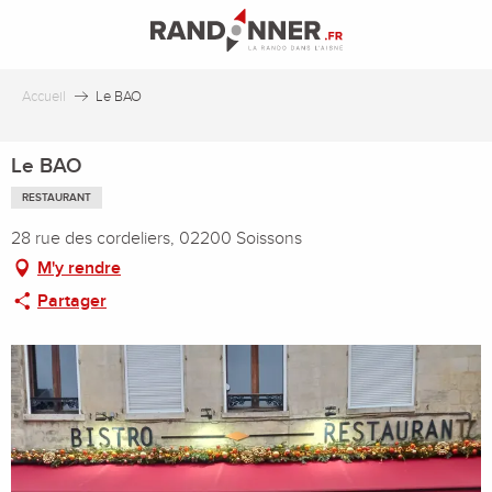
Aller
au
contenu
principal
Accueil
Le BAO
Le BAO
RESTAURANT
28 rue des cordeliers, 02200 Soissons
M'y rendre
Partager