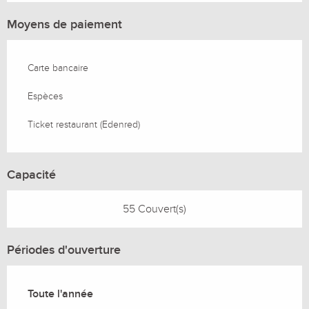
Moyens de paiement
Carte bancaire
Espèces
Ticket restaurant (Edenred)
Capacité
55 Couvert(s)
Périodes d'ouverture
Toute l'année
Toute l'année