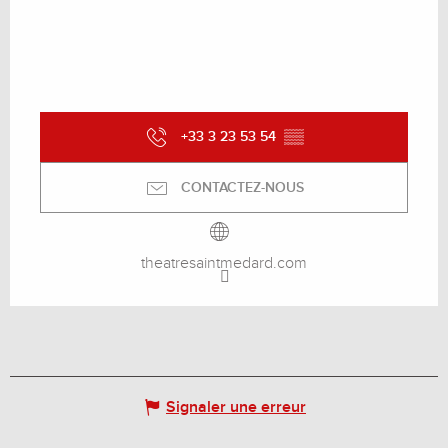
+33 3 23 53 54
▒▒
CONTACTEZ-NOUS
theatresaintmedard.com
Signaler une erreur