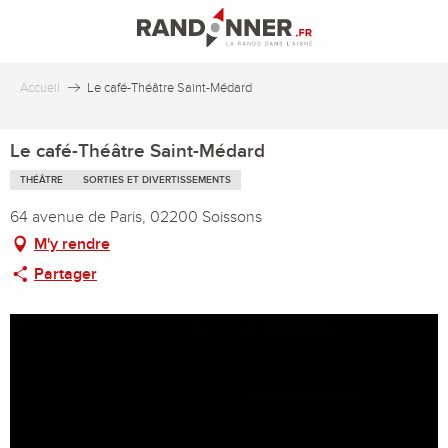
Aller
au
contenu
principal
Accueil
Le café-Théâtre Saint-Médard
Le café-Théâtre Saint-Médard
THÉÂTRE
SORTIES ET DIVERTISSEMENTS
64 avenue de Paris, 02200 Soissons
M'y rendre
Partager