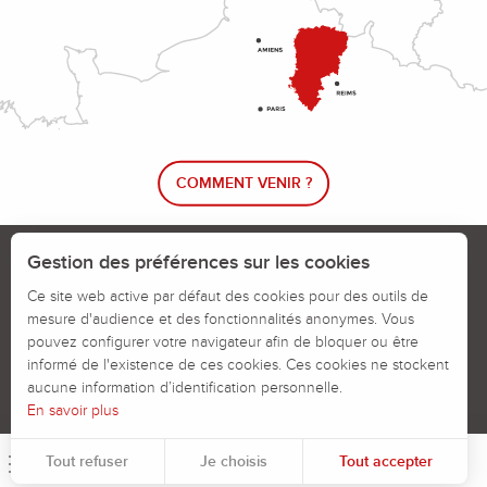
COMMENT VENIR ?
Le blog rando !
Trouver un circuit de randonnée
Gestion des préférences sur les cookies
Calendrier des jours chassés
Ce site web active par défaut des cookies pour des outils de
mesure d'audience et des fonctionnalités anonymes. Vous
Signaler un problème sur un parcours
pouvez configurer votre navigateur afin de bloquer ou être
informé de l'existence de ces cookies. Ces cookies ne stockent
Politiques des Cookies
Mentions légales
aucune information d’identification personnelle.
En savoir plus
Tout refuser
Je choisis
Tout accepter
Menu
Pour évaluer si notre site est optimisé et répond à vos attentes, nous mesurons notre audience en utilisant des solutions spécialisées. Toutes les informations collectées par ces cookies sont agrégées et donc anonymisées.
Permet d'analyser les statistiques de consultation de notre site.