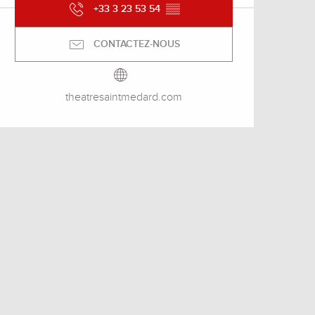
+33 3 23 53 54
▒▒
CONTACTEZ-NOUS
theatresaintmedard.com