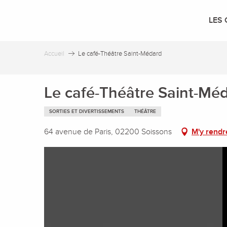
Aller
au
LES 
contenu
principal
Accueil
Le café-Théâtre Saint-Médard
Le café-Théâtre Saint-Mé
SORTIES ET DIVERTISSEMENTS
THÉÂTRE
64 avenue de Paris, 02200 Soissons
M'y rendr