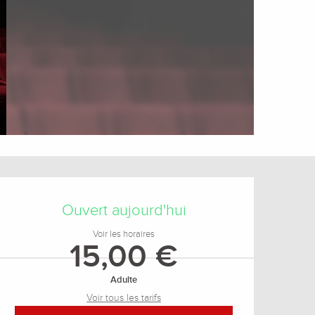
Ouverture et coordonnée
Ouvert aujourd'hui
Voir les horaires
15,00 €
Adulte
Voir tous les tarifs