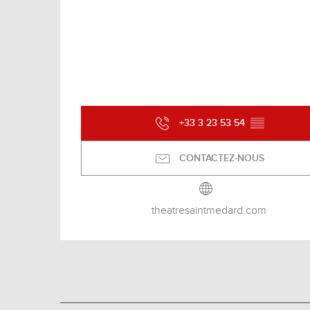
+33 3 23 53 54
▒▒
CONTACTEZ-NOUS
theatresaintmedard.com