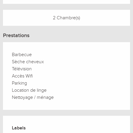
2 Chambre(s)
Prestations
Barbecue
Sèche cheveux
Télévision
Accès Wifi
Parking
Location de linge
Nettoyage / ménage
Offres de prestations
Labels
Labels