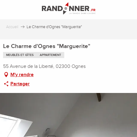
Aller
au
contenu
principal
Accueil
Le Charme d'Ognes "Marguerite"
Le Charme d'Ognes "Marguerite"
MEUBLÉS ET GÎTES
APPARTEMENT
55 Avenue de la Liberté, 02300 Ognes
M'y rendre
Partager