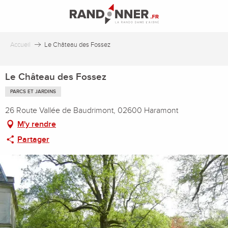
Aller
au
contenu
principal
Accueil
Le Château des Fossez
Le Château des Fossez
PARCS ET JARDINS
26 Route Vallée de Baudrimont, 02600 Haramont
M'y rendre
Partager