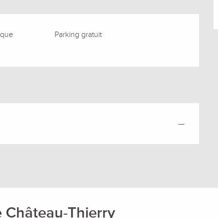
ique
Parking gratuit
—
 Château-Thierry