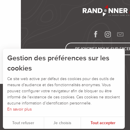
REJOIGNEZ-NOUS SUR FAC
Gestion des préférences sur les
cookies
Ce site web active par défaut des cookies pour des outils de
mesure d'audience et des fonctionnalités anonymes. Vous
pouvez configurer votre navigateur afin de bloquer ou être
informé de l'existence de ces cookies. Ces cookies ne stockent
aucune information d’identification personnelle.
En savoir plus
Tout refuser
Je choisis
Tout accepter
Pour évaluer si notre site est optimisé et répond à vos attentes, nous mesurons notre audience en utilisant des solutions spécialisées. Toutes les informations collectées par ces cookies sont agrégées et donc anonymisées.
Permet d'analyser les statistiques de consultation de notre site.