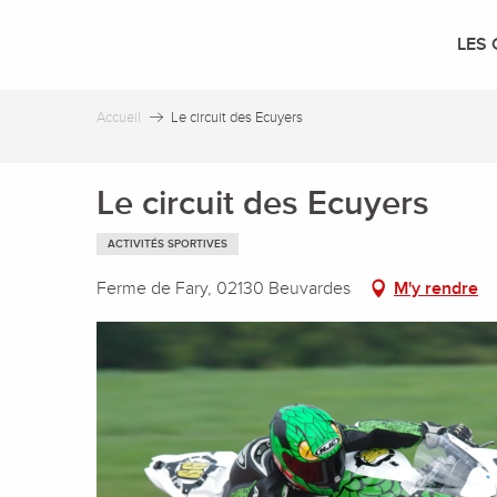
Aller
au
LES 
contenu
principal
Accueil
Le circuit des Ecuyers
Le circuit des Ecuyers
ACTIVITÉS SPORTIVES
Ferme de Fary, 02130 Beuvardes
M'y rendre