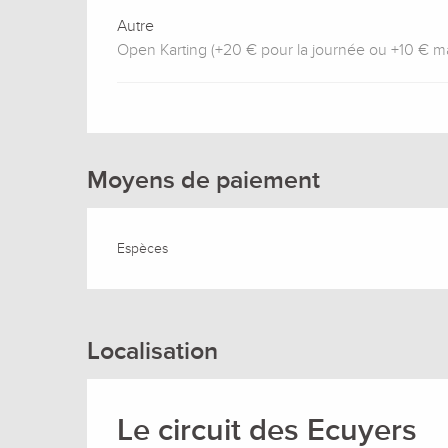
Autre
Open Karting (+20 € pour la journée ou +10 € maj
Moyens de paiement
Espèces
Localisation
Le circuit des Ecuyers