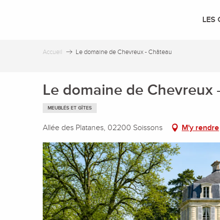
Aller
au
LES 
contenu
principal
Accueil
Le domaine de Chevreux - Château
Le domaine de Chevreux 
MEUBLÉS ET GÎTES
Allée des Platanes, 02200 Soissons
M'y rendre