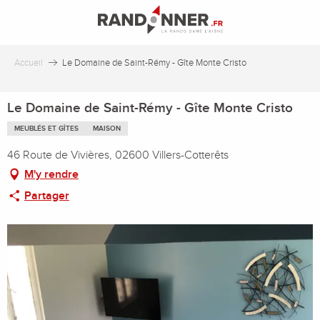
Aller
au
contenu
principal
Accueil
Le Domaine de Saint-Rémy - Gîte Monte Cristo
Le Domaine de Saint-Rémy - Gîte Monte Cristo
MEUBLÉS ET GÎTES
MAISON
46 Route de Vivières, 02600 Villers-Cotterêts
M'y rendre
Partager