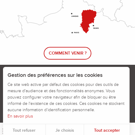
COMMENT VENIR ?
Le blog rando !
Trouver un circuit de randonnée
Gestion des préférences sur les cookies
Calendrier des jours chassés
Ce site web active par défaut des cookies pour des outils de
mesure d'audience et des fonctionnalités anonymes. Vous
Signaler un problème sur un parcours
pouvez configurer votre navigateur afin de bloquer ou être
informé de l'existence de ces cookies. Ces cookies ne stockent
Politiques des Cookies
Mentions légales
aucune information d’identification personnelle.
En savoir plus
Tout refuser
Je choisis
Tout accepter
Menu