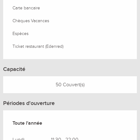
Carte bancaire
Chèques Vacances
Espèces
Ticket restaurant (Edenred)
Capacité
50 Couvert(s)
Périodes d'ouverture
Toute l'année
Toute l'année
Lundi
11:30 - 22:00