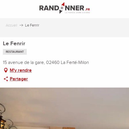
Aller
au
contenu
principal
Accueil
Le Fenrir
Le Fenrir
RESTAURANT
15 avenue de la gare, 02460 La Ferté-Milon
M'y rendre
Partager