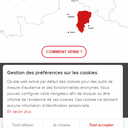
COMMENT VENIR ?
Le blog rando !
Trouver un circuit de randonnée
Gestion des préférences sur les cookies
Calendrier des jours chassés
Ce site web active par défaut des cookies pour des outils de
mesure d'audience et des fonctionnalités anonymes. Vous
Signaler un problème sur un parcours
pouvez configurer votre navigateur afin de bloquer ou être
informé de l'existence de ces cookies. Ces cookies ne stockent
Politiques des Cookies
Mentions légales
aucune information d’identification personnelle.
En savoir plus
Tout refuser
Je choisis
Tout accepter
Menu