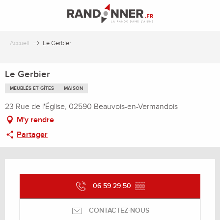
Aller
au
contenu
principal
Accueil
Le Gerbier
Le Gerbier
MEUBLÉS ET GÎTES
MAISON
23 Rue de l'Église, 02590 Beauvois-en-Vermandois
M'y rendre
Partager
Ouverture et coordonnées
06 59 29 50
▒▒
CONTACTEZ-NOUS