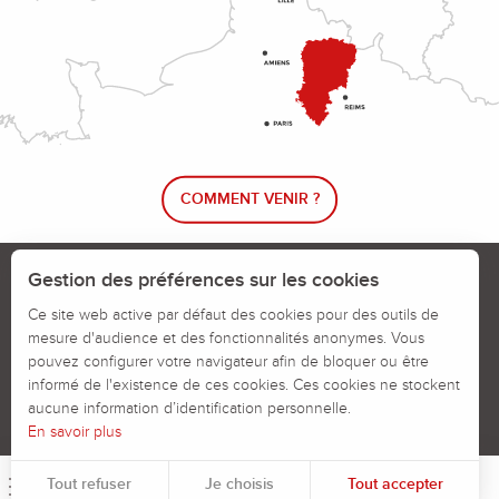
COMMENT VENIR ?
Le blog rando !
Trouver un circuit de randonnée
Gestion des préférences sur les cookies
Calendrier des jours chassés
Ce site web active par défaut des cookies pour des outils de
mesure d'audience et des fonctionnalités anonymes. Vous
Signaler un problème sur un parcours
pouvez configurer votre navigateur afin de bloquer ou être
informé de l'existence de ces cookies. Ces cookies ne stockent
Politiques des Cookies
Mentions légales
aucune information d’identification personnelle.
En savoir plus
Tout refuser
Je choisis
Tout accepter
Menu