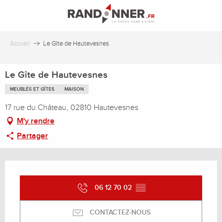
Aller
au
contenu
principal
Accueil
Le Gîte de Hautevesnes
Le Gîte de Hautevesnes
MEUBLÉS ET GÎTES
MAISON
17 rue du Château, 02810 Hautevesnes
M'y rendre
Partager
Ouverture et coordonnées
06 12 70 02
▒▒
CONTACTEZ-NOUS