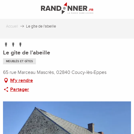
Aller
au
contenu
principal
Accueil
Le gîte de l'abeille
Le gîte de l'abeille
MEUBLÉS ET GÎTES
65 rue Marceau Mascrès, 02840 Coucy-lès-Eppes
M'y rendre
Partager