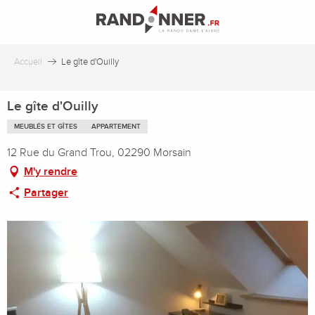
Aller
au
contenu
principal
Accueil
Le gîte d'Ouilly
Le gîte d'Ouilly
MEUBLÉS ET GÎTES
APPARTEMENT
12 Rue du Grand Trou, 02290 Morsain
M'y rendre
Partager