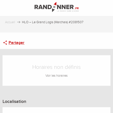
Aller
au
contenu
principal
Accueil
HLO – Le Grand Logis (Marchais) #2081507
Partager
Ouverture et coordonnées
Horaires non définis
Voir les horaires
Localisation